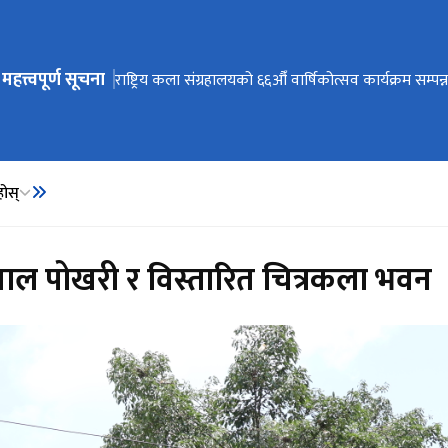
महत्त्वपूर्ण सूचना
 नेभिगेसनमा जानुहोस्
भक्तपुर दरबार क्षेत्र पुनः आफ्नो ऐतिहासिक स्वरूपमा फर्कँदै
राष्ट्रिय कला संग्रहालयको ६६औँ वार्षिकोत्सव कार्यक्रम सम्पन्
होस्
रखाल पोखरी र विस्तारित चित्रकला भवन