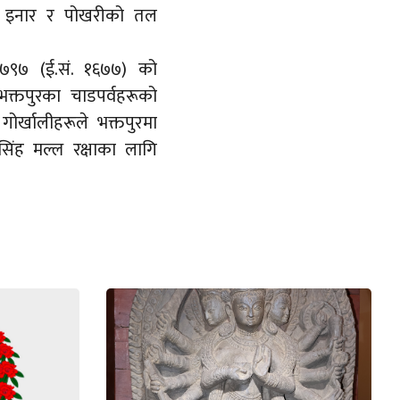
त्र इनार र पोखरीको तल
 ७९७ (ई.सं. १६७७) को
क्तपुरका चाडपर्वहरूको
ोर्खालीहरूले भक्तपुरमा
िंह मल्ल रक्षाका लागि