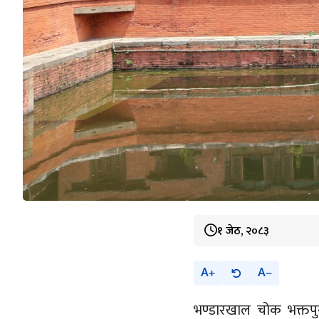
१ जेठ, २०८३
A
A
भण्डारखाल चोक भक्तप