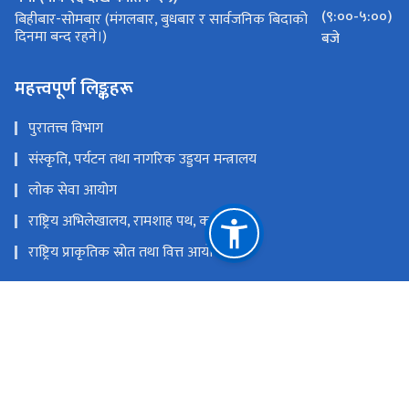
(९:००-५:००)
बिहीबार-सोमबार (मंगलबार, बुधबार र सार्वजनिक बिदाको
दिनमा बन्द रहने।)
बजे
महत्त्वपूर्ण लिङ्कहरू
पुरातत्त्व विभाग
संस्कृति, पर्यटन तथा नागरिक उड्डयन मन्त्रालय
लोक सेवा आयोग
राष्ट्रिय अभिलेखालय, रामशाह पथ, काठमाडौं
राष्ट्रिय प्राकृतिक स्रोत तथा वित्त आयोग
दरबार स्क्वायर, भक्तपुर, नेपाल ।
national.art.museum.bhaktapur@gmail.com
०१-६६१०००४, ०१-६६१०००५