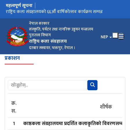
महत्त्वपूर्ण सूचना
मुख्य नेभिगेसनमा जानुहोस्
भक्तपुर दरबार क्षेत्र पुनः आफ्नो ऐतिहासिक स्वरूपमा फर्कँदै
राष्ट्रिय कला संग्रहालयको ६६औँ वार्षिकोत्सव कार्यक्रम सम्पन्न
नेपाल सरकार
संस्कृति, पर्यटन तथा नागरिक उड्डयन मन्त्रालय
पुरातत्त्व विभाग
भाषा चयन गर्नुहोस
NEP
राष्ट्रिय कला संग्रहालय
दरबार स्क्वायर, भक्तपुर, नेपाल ।
प्रकाशन
क्र.
शीर्षक
स.
1
काष्ठकला संग्रहालयमा प्रदर्शित कलाकृतिको विवरणसम्बन्धी