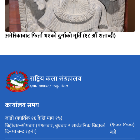
अमेरिकाबाट फिर्ता भएको दुर्गाको मूर्ति (१८ औँ शताब्दी)
राष्ट्रिय कला संग्रहालय
दरबार स्क्वायर, भक्तपुर, नेपाल ।
कार्यालय समय
जाडो (कार्तिक १६ देखि माघ १५)
(९:००-४:००)
बिहीबार-सोमबार (मंगलबार, बुधबार र सार्वजनिक बिदाको
दिनमा बन्द रहने।)
बजे