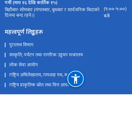
गर्मी (माघ १६ देखि कार्तिक १५)
(९:००-५:००)
बिहीबार-सोमबार (मंगलबार, बुधबार र सार्वजनिक बिदाको
दिनमा बन्द रहने।)
बजे
महत्त्वपूर्ण लिङ्कहरू
पुरातत्त्व विभाग
संस्कृति, पर्यटन तथा नागरिक उड्डयन मन्त्रालय
लोक सेवा आयोग
राष्ट्रिय अभिलेखालय, रामशाह पथ, काठमाडौं
राष्ट्रिय प्राकृतिक स्रोत तथा वित्त आयोग
दरबार स्क्वायर, भक्तपुर, नेपाल ।
national.art.museum.bhaktapur@gmail.com
०१-६६१०००४, ०१-६६१०००५