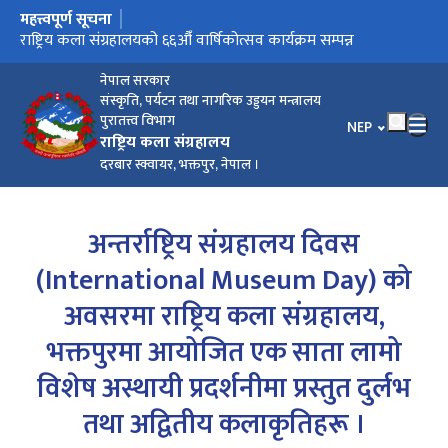
महत्त्वपूर्ण सूचना
मुख्य नेभिगेसनमा जानुहोस्
भक्तपुर दरबार क्षेत्र पुनः आफ्नो ऐतिहासिक स्वरूपमा फर्कँदै
राष्ट्रिय कला संग्रहालयको ६६औँ वार्षिकोत्सव कार्यक्रम सम्पन्न
नेपाल सरकार
संस्कृति, पर्यटन तथा नागरिक उड्डयन मन्त्रालय
पुरातत्त्व विभाग
भाषा चयन गर्नुहोस
NEP
राष्ट्रिय कला संग्रहालय
दरबार स्क्वायर, भक्तपुर, नेपाल ।
अन्तर्राष्ट्रिय संग्रहालय दिवस
(International Museum Day) को
अवसरमा राष्ट्रिय कला संग्रहालय,
भक्तपुरमा आयोजित एक साता लामो
विशेष अस्थायी प्रदर्शनीमा प्रस्तुत दुर्लभ
तथा अद्वितीय कलाकृतिहरू ।