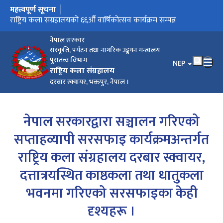
महत्त्वपूर्ण सूचना
मुख्य नेभिगेसनमा जानुहोस्
भक्तपुर दरबार क्षेत्र पुनः आफ्नो ऐतिहासिक स्वरूपमा फर्कँदै
राष्ट्रिय कला संग्रहालयको ६६औँ वार्षिकोत्सव कार्यक्रम सम्पन्न
नेपाल सरकार
संस्कृति, पर्यटन तथा नागरिक उड्डयन मन्त्रालय
पुरातत्त्व विभाग
भाषा चयन गर्नुहोस
NEP
राष्ट्रिय कला संग्रहालय
दरबार स्क्वायर, भक्तपुर, नेपाल ।
नेपाल सरकारद्वारा सञ्चालन गरिएको
सप्ताहव्यापी सरसफाइ कार्यक्रमअन्तर्गत
राष्ट्रिय कला संग्रहालय दरबार स्क्वायर,
दत्तात्रयस्थित काष्ठकला तथा धातुकला
भवनमा गरिएको सरसफाइका केही
दृश्यहरू ।