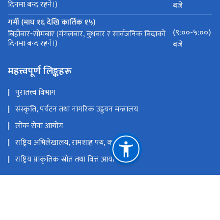
दिनमा बन्द रहने।)
बजे
गर्मी (माघ १६ देखि कार्तिक १५)
(९:००-५:००)
बिहीबार-सोमबार (मंगलबार, बुधबार र सार्वजनिक बिदाको
दिनमा बन्द रहने।)
बजे
महत्त्वपूर्ण लिङ्कहरू
पुरातत्त्व विभाग
संस्कृति, पर्यटन तथा नागरिक उड्डयन मन्त्रालय
लोक सेवा आयोग
राष्ट्रिय अभिलेखालय, रामशाह पथ, काठमाडौं
राष्ट्रिय प्राकृतिक स्रोत तथा वित्त आयोग
दरबार स्क्वायर, भक्तपुर, नेपाल ।
national.art.museum.bhaktapur@gmail.com